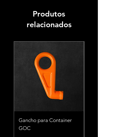
Produtos
relacionados
Gancho para Container
Gancho para Contai
GOC
TCT 56