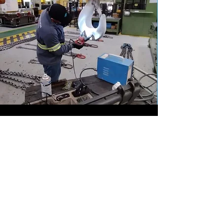
Endereço
BR 280 - Nº 15765
Guaramirim/-SC -
B. Imigrantes
CEP:
89270-800
comercial@blotti.com.br
Telefone:
(47) 3307-3838