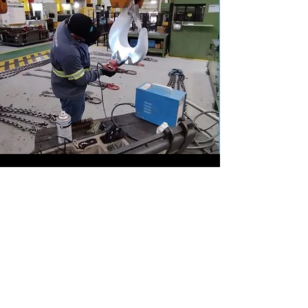
Endereço
BR 280 - Nº 15765
Guaramirim/-SC -
B. Imigrantes
CEP:
89270-800
comercial@blotti.com.br