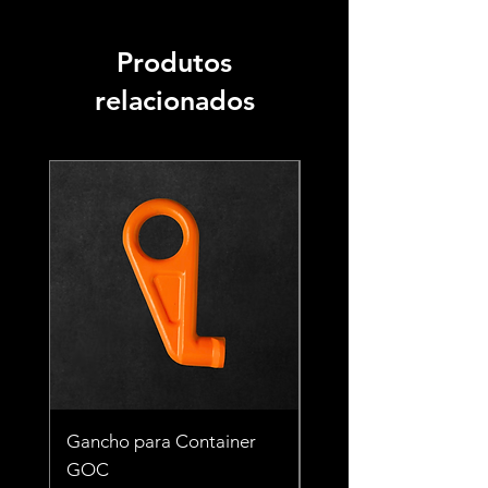
Produtos
relacionados
Gancho para Container
Gancho para Contai
GOC
TCT 56