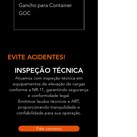
Gancho para Container
Gancho para Contai
GOC
TCT 56
EVITE ACIDENTES!
INSPEÇÃO TÉCNICA
Atuamos com inspeção técnica em
equipamentos de elevação de cargas
conforme a NR-11, garantindo segurança
e conformidade legal.
Emitimos laudos técnicos e ART,
proporcionando tranquilidade e
confiabilidade para sua operação.
Fale conosco