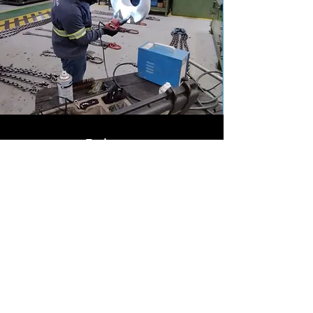
Endereço
BR 280 - Nº 15765
Guaramirim/-SC -
B. Imigrantes
CEP:
89270-800
comercial@blotti.com.br
Telefone:
(47) 3307-3838