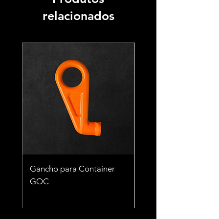
relacionados
Gancho para Container
Gancho para Contai
GOC
TCT 56