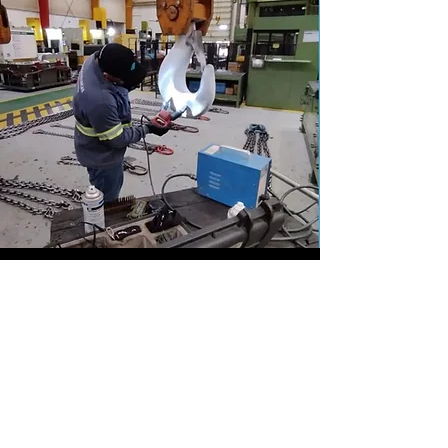
Endereço
BR 280 - Nº 15765
Guaramirim/-SC -
B. Imigrantes
CEP:
89270-800
comercial@blotti.com.br