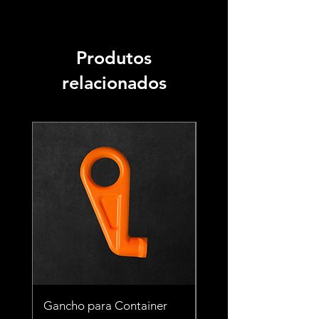
Produtos
relacionados
Gancho para Container
Gancho para Contai