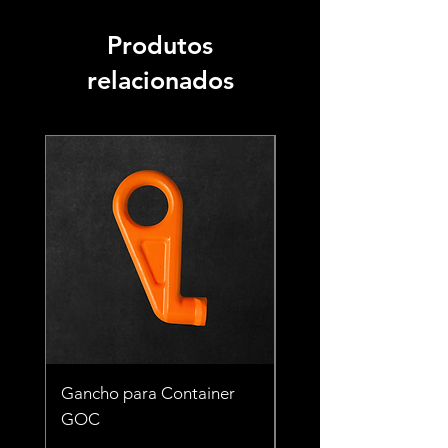
Produtos
relacionados
Gancho para Container
Gancho para Contai
GOC
TCT 56