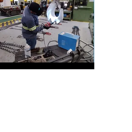
Endereço
BR 280 - Nº 15765
Guaramirim/-SC -
B. Imigrantes
CEP:
89270-800
comercial@blotti.com.br
Telefone:
(47) 3307-3838