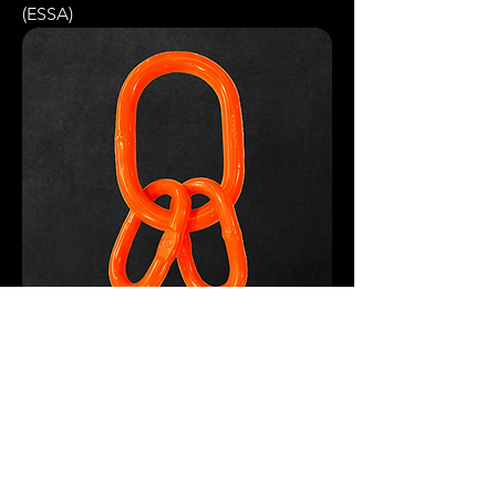
(ESSA)
Elo de sustentação com 2 sub-elos -
Grau 8 (ESS)