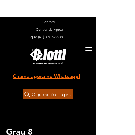
Sobre
Contato
Central de Ajuda
Ligue
(47) 3307-3838
Chame agora no Whatsapp!
O que você está procurando?
Página inicial
Grau 8
Grau 8