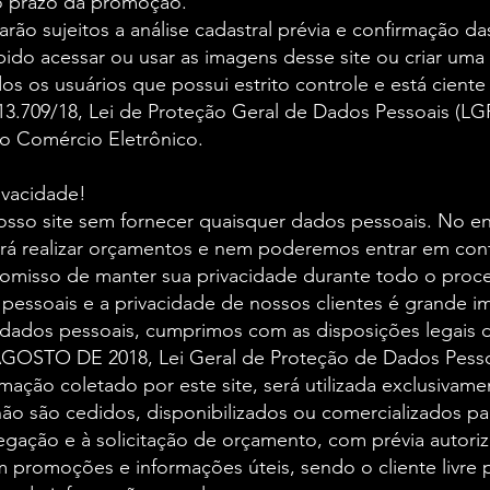
o prazo da promoção.
rão sujeitos a análise cadastral prévia e confirmação da
do acessar ou usar as imagens desse site ou criar uma co
dos os usuários que possui estrito controle e está ciente
13.709/18, Lei de Proteção Geral de Dados Pessoais (LG
o Comércio Eletrônico.
ivacidade!
 nosso site sem fornecer quaisquer dados pessoais. No en
á realizar orçamentos e nem poderemos entrar em conta
romisso de manter sua privacidade durante todo o proc
essoais e a privacidade de nossos clientes é grande im
 dados pessoais, cumprimos com as disposições legais d
AGOSTO DE 2018, Lei Geral de Proteção de Dados Pesso
mação coletado por este site, será utilizada exclusivame
não são cedidos, disponibilizados ou comercializados par
gação e à solicitação de orçamento, com prévia autoriz
 promoções e informações úteis, sendo o cliente livre pa