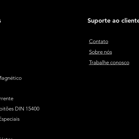
s
Suporte ao client
Contato
Sobre nós
Trabalhe conosco
Magnético
rrente
oitões DIN 15400
Especiais