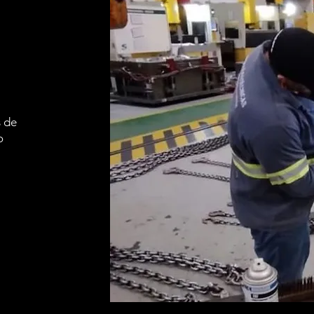
 de
o
.