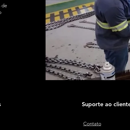
 de
o
.
s
Suporte ao client
Contato