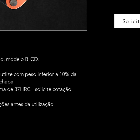
Solic
do, modelo B-CD.
tlize com peso inferior a 10% da
 chapa
ma de 37HRC - solicite cotação
ções antes da utilização