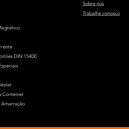
Sobre nós
Trabalhe conosco
Magnético
rrente
oitões DIN 15400
Especiais
iéster
 Conteiner
e Amarração