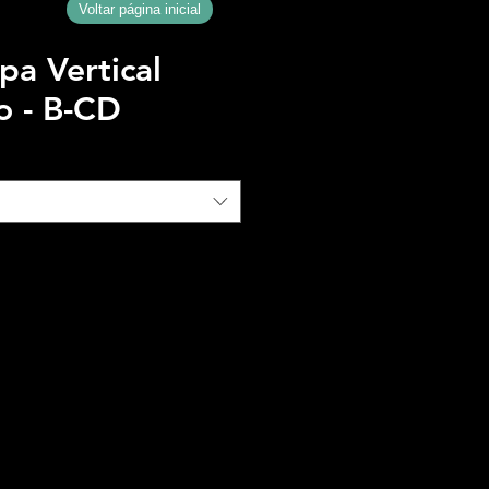
Voltar página inicial
a Vertical
o - B-CD