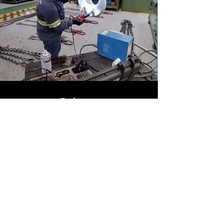
Endereço
BR 280 - Nº 15765
Guaramirim/-SC -
B. Imigrantes
CEP:
89270-800
comercial@blotti.com.br
Telefone:
(47) 3307-3838