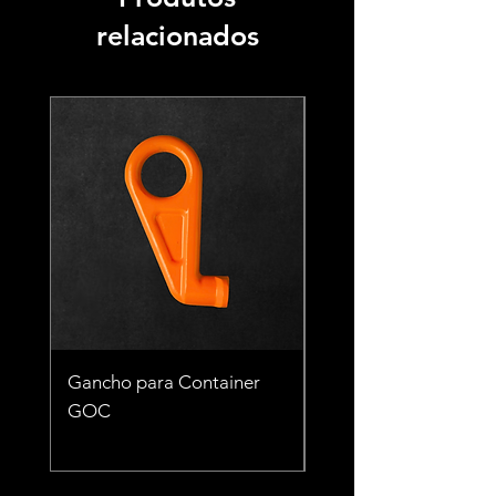
relacionados
Gancho para Container
Gancho para Contai
GOC
TCT 56